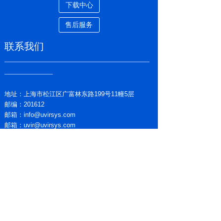
下载中心
售后服务
联系我们
—————————————————————
———————
地址：上海市松江区广富林东路199号11幢5层
邮编：201612
邮箱：info@uvirsys.com
邮箱：uvir@uvirsys.com
电话：021-51830882
手机：15000972875